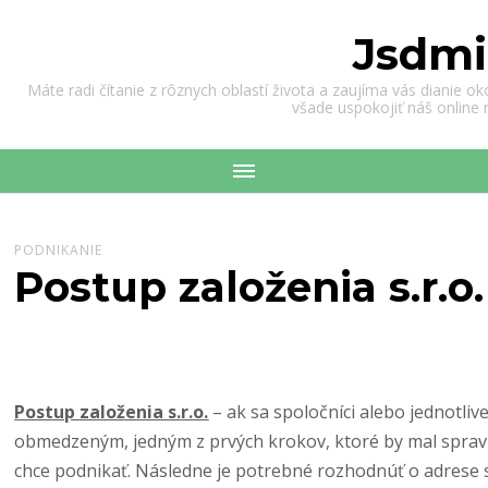
Jsdmi
Máte radi čítanie z rôznych oblastí života a zaujíma vás dianie o
všade uspokojiť náš online
PODNIKANIE
Postup založenia s.r.o.
Postup založenia s.r.o.
– a
k sa spoločníci alebo jednotli
obmedzeným, jedným z prvých krokov, ktoré by mal spraviť j
chce podnikať. Následne je potrebné rozhodnúť o adrese 