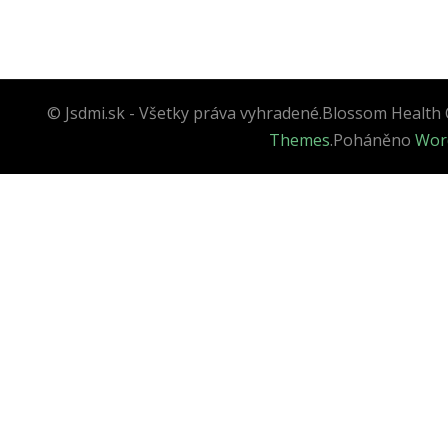
© Jsdmi.sk - Všetky práva vyhradené.
Blossom Health 
Themes
.Poháněno
Wor