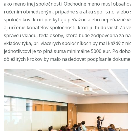
ako meno inej spoločnosti. Obchodné meno musí obsahov
ručením obmedzeným, prípadne skratku spol. s.r.o. alebo 
spoločníkov, ktorí poskytujú peňažné alebo nepeňažné v
aj určenie konateľov spoločnosti, ktorí ju budú viesť. Za 
správcu vkladu, teda osoby, ktorá bude zodpovedná za nak
vkladov týka, pri viacerých spoločníkoch by mal každý z ni
jednotlivcovi je to plná suma minimálne 5000 eur. Po doh
dôležitých krokov by malo nasledovať podpísanie dokume