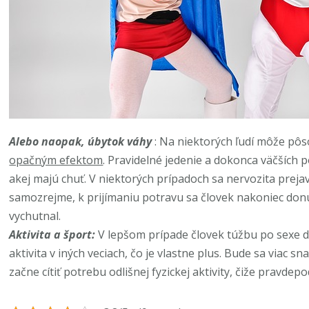
Alebo naopak, úbytok váhy
: Na niektorých ľudí môže pôso
opačným efektom
. Pravidelné jedenie a dokonca väčších p
akej majú chuť. V niektorých prípadoch sa nervozita preja
samozrejme, k prijímaniu potravu sa človek nakoniec donút
vychutnal.
Aktivita a šport:
V lepšom prípade človek túžbu po sexe d
aktivita v iných veciach, čo je vlastne plus. Bude sa viac sn
začne cítiť potrebu odlišnej fyzickej aktivity, čiže pravde