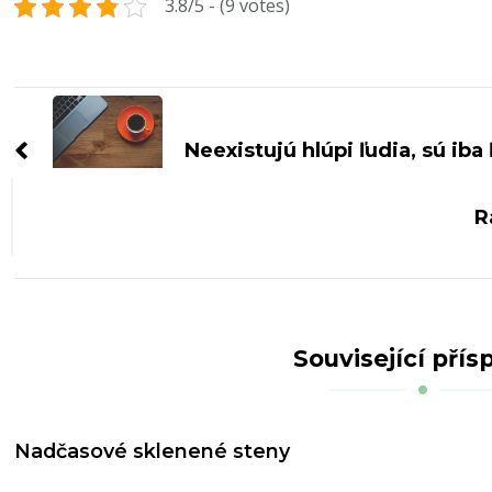
3.8/5 - (9 votes)
Navigace
příspěvku
Neexistujú hlúpi ľudia, sú iba
R
Související přís
Nadčasové sklenené steny