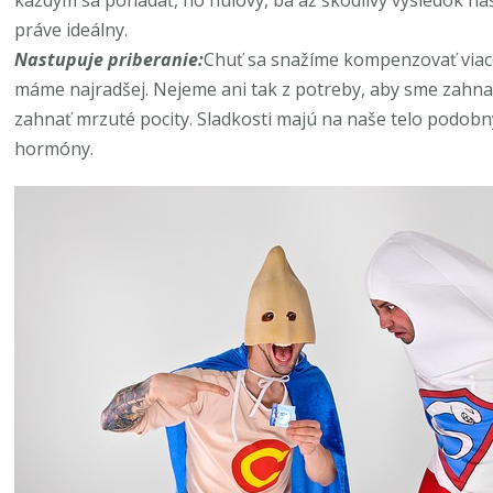
každým sa pohádať, no nulový, ba až škodlivý výsledok naš
práve ideálny.
Nastupuje priberanie:
Chuť sa snažíme kompenzovať viac
máme najradšej. Nejeme ani tak z potreby, aby sme zahnali
zahnať mrzuté pocity. Sladkosti majú na naše telo podobný
hormóny.