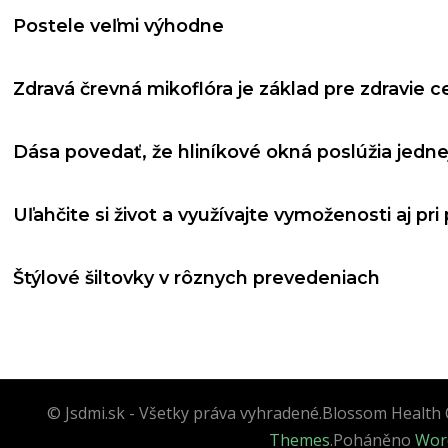
Postele veľmi výhodne
Zdravá črevná mikoflóra je základ pre zdravie 
Dása povedať, že hliníkové okná poslúžia jedne
Uľahčite si život a využívajte vymoženosti aj pri
Štýlové šiltovky v rôznych prevedeniach
© Jsdmi.sk - Všetky práva vyhradené.
Blossom Health 
Themes
.Poháněno
Wor