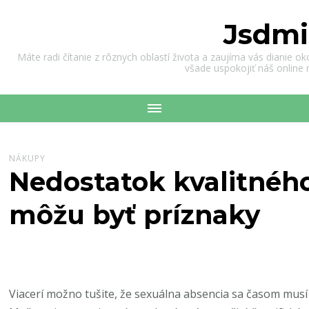
Jsdmi
Máte radi čítanie z rôznych oblastí života a zaujíma vás dianie o
všade uspokojiť náš online
NÁKUPY
Nedostatok kvalitnéh
môžu byť príznaky
Viacerí možno tušite, že sexuálna absencia sa časom mu