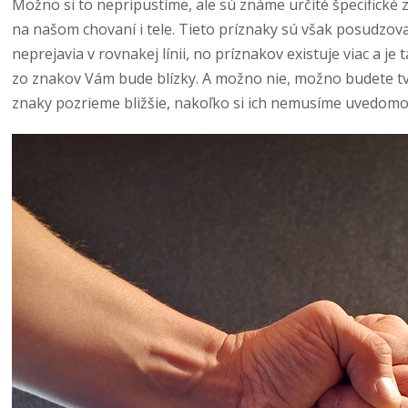
Možno si to nepripustíme, ale sú známe určité špecifické 
na našom chovaní i tele. Tieto príznaky sú však posudzov
neprejavia v rovnakej línii, no príznakov existuje viac a 
zo znakov Vám bude blízky. A možno nie, možno budete tv
znaky pozrieme bližšie, nakoľko si ich nemusíme uvedomo