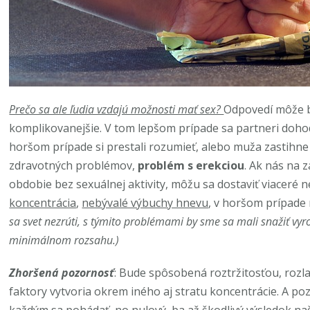
Prečo sa ale ľudia vzdajú možnosti mať sex?
Odpovedí môže by
komplikovanejšie. V tom lepšom prípade sa partneri dohod
horšom prípade si prestali rozumieť, alebo muža zastihne 
zdravotných problémov,
problém s erekciou
. Ak nás na 
obdobie bez sexuálnej aktivity, môžu sa dostaviť viaceré 
koncentrácia
,
nebývalé výbuchy hnevu
, v horšom prípade
sa svet nezrúti, s týmito problémami by sme sa mali snažiť vyr
minimálnom rozsahu.)
Zhoršená pozornosť
: Bude spôsobená roztržitosťou, rozl
faktory vytvoria okrem iného aj stratu koncentrácie. A po