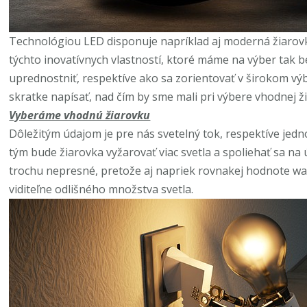
Technológiou LED disponuje napríklad aj moderná žiaro
týchto inovatívnych vlastností, ktoré máme na výber tak b
uprednostniť, respektíve ako sa zorientovať v širokom vý
skratke napísať, nad čím by sme mali pri výbere vhodnej 
Vyberáme vhodnú žiarovku
Dôležitým údajom je pre nás svetelný tok, respektíve jedn
tým bude žiarovka vyžarovať viac svetla a spoliehať sa na 
trochu nepresné, pretože aj napriek rovnakej hodnote w
viditeľne odlišného množstva svetla.