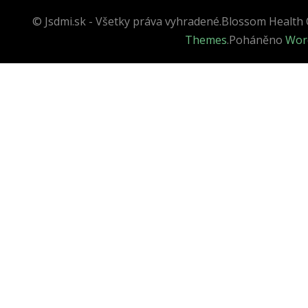
© Jsdmi.sk - Všetky práva vyhradené.
Blossom Health 
Themes
.Poháněno
Wor