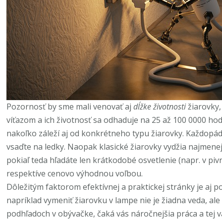
Pozornosť by sme mali venovať aj
dĺžke životnosti
žiarovky,
víťazom a ich životnosť sa odhaduje na 25 až 100 0000 hodí
nakoľko záleží aj od konkrétneho typu žiarovky. Každopádn
vsaďte na ledky. Naopak klasické žiarovky vydžia najmenej,
pokiaľ teda hľadáte len krátkodobé osvetlenie (napr. v pivn
respektíve cenovo výhodnou voľbou.
Dôležitým faktorom efektívnej a praktickej stránky je aj 
napríklad vymeniť žiarovku v lampe nie je žiadna veda, ale
podhľadoch v obývačke, čaká vás náročnejšia práca a tej vá