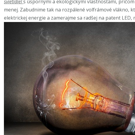
svietidiel
s úspornými a ekologickými vlastnosťami, pričom 
menej. Zabudnime tak na rozpálené volfrámové vlákno, kt
elektrickej energie a zamerajme sa radšej na patent LED, 