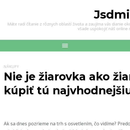
Jsdmi
Máte radi čítanie z rôznych oblastí života a zaujíma vás dianie o
všade uspokojiť náš online
NÁKUPY
Nie je žiarovka ako ži
kúpiť tú najvhodnejši
Ak sa dnes pozrieme na trh s osvetlením, čo vidíme? Pr