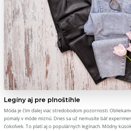
Legíny aj pre plnoštíhle
Móda je čím ďalej viac stredobodom pozornosti. Obliekame
pomaly v móde miznú. Dnes sa už nemusíte báť experiment
čokoľvek. To platí aj o populárnych legínach. Módny kúso