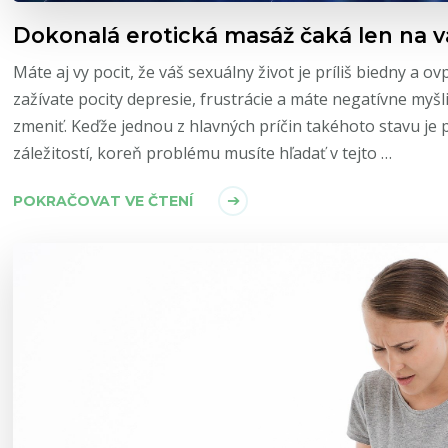
Dokonalá erotická masáž čaká len na v
Máte aj vy pocit, že váš sexuálny život je príliš biedny a 
zažívate pocity depresie, frustrácie a máte negatívne myšl
zmeniť. Keďže jednou z hlavných príčin takéhoto stavu je 
záležitostí, koreň problému musíte hľadať v tejto …
POKRAČOVAT VE ČTENÍ