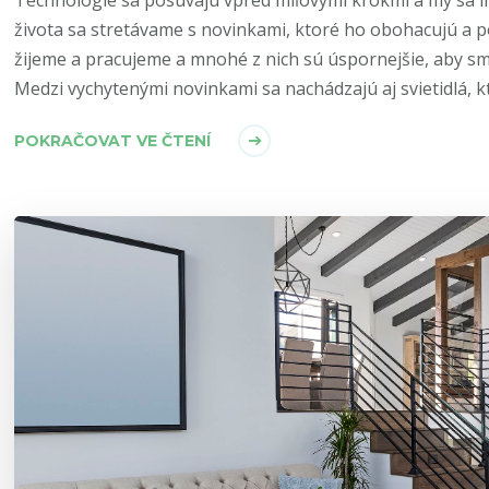
Technológie sa posúvajú vpred míľovými krokmi a my sa i
života sa stretávame s novinkami, ktoré ho obohacujú a 
žijeme a pracujeme a mnohé z nich sú úspornejšie, aby sm
Medzi vychytenými novinkami sa nachádzajú aj svietidlá, 
POKRAČOVAT VE ČTENÍ