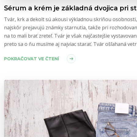
Sérum a krém je základná dvojica pri sta
Tvár, krk a dekolt sú akousi výkladnou skriňou osobnosti, 
najskôr prejavujú známky starnutia, takže pri rozhodov
na to mali brať zreteľ. Tvár je však najčastejšie vystavov
preto sa o ňu musíme aj najviac starať. Tvár ošľahaná ve
POKRAČOVAT VE ČTENÍ