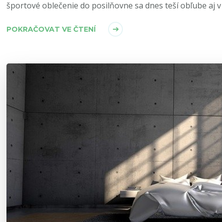
športové oblečenie do posilňovne sa dnes teší obľube aj v 
POKRAČOVAT VE ČTENÍ