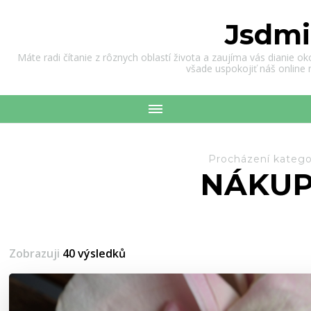
Jsdmi
Máte radi čítanie z rôznych oblastí života a zaujíma vás dianie o
všade uspokojiť náš online
Procházení katego
NÁKU
Zobrazuji
40 výsledků