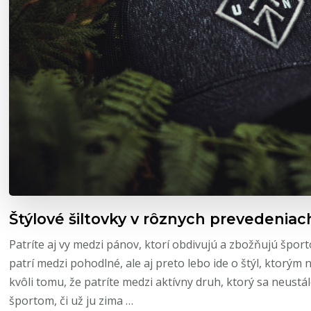
Štýlové šiltovky v rôznych prevedeniac
Patríte aj vy medzi pánov, ktorí obdivujú a zbožňujú šport
patrí medzi pohodlné, ale aj preto lebo ide o štýl, ktorým 
kvôli tomu, že patríte medzi aktívny druh, ktorý sa neustá
športom, či už ju zima …