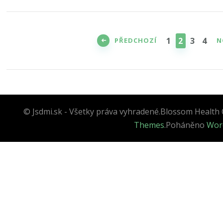
Stránkování
příspěvků
STRÁNKA
STRÁNKA
STRÁNK
STRÁ
1
2
3
4
PŘEDCHOZÍ
N
© Jsdmi.sk - Všetky práva vyhradené.
Blossom Health 
Themes
.Poháněno
Wor