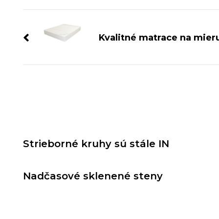
Navigace
příspěvku
Kvalitné matrace na mier
Strieborné kruhy sú stále IN
Nadčasové sklenené steny