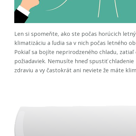
Len si spomeňte, ako ste počas horúcich letnýc
klimatizáciu a ľudia sa v nich počas letného ob
Pokiaľ sa bojíte neprirodzeného chladu, zatiaľ
požiadaviek. Nemusíte hneď spustiť chladenie 
zdraviu a vy častokrát ani neviete že máte kli