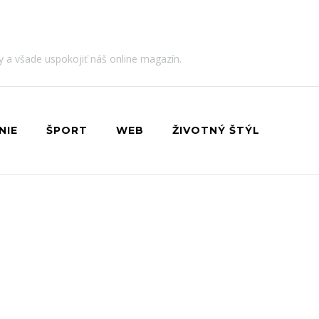
dy a všade uspokojiť náš online magazín.
NIE
ŠPORT
WEB
ŽIVOTNÝ ŠTÝL