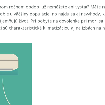
imnom ročnom období už nemôžete ani vystáť? Máte ra
bie u väčšiny populácie, no nájdu sa aj nevýhody, k
jemňujú život. Pri pobyte na dovolenke pri mori sa 
 sú charakteristické klimatizáciou aj na izbách na h