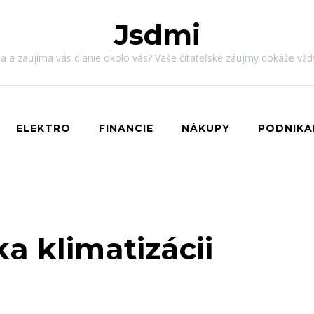
Jsdmi
ota a zaujíma vás dianie okolo vás? Vaše čitateľské záujmy dokáže vž
ELEKTRO
FINANCIE
NÁKUPY
PODNIKA
a klimatizácii