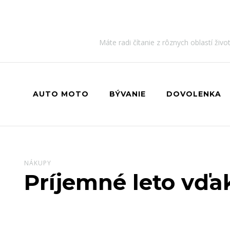
Máte radi čítanie z rôznych oblastí živ
AUTO MOTO
BÝVANIE
DOVOLENKA
NÁKUPY
Príjemné leto vďak