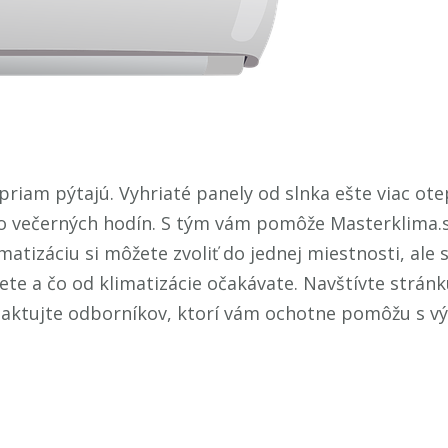
priam pýtajú. Vyhriaté panely od slnka ešte viac ot
o večerných hodín. S tým vám pomôže Masterklima.sk
atizáciu si môžete zvoliť do jednej miestnosti, ale 
jete a čo od klimatizácie očakávate. Navštívte strán
taktujte odborníkov, ktorí vám ochotne pomôžu s vý