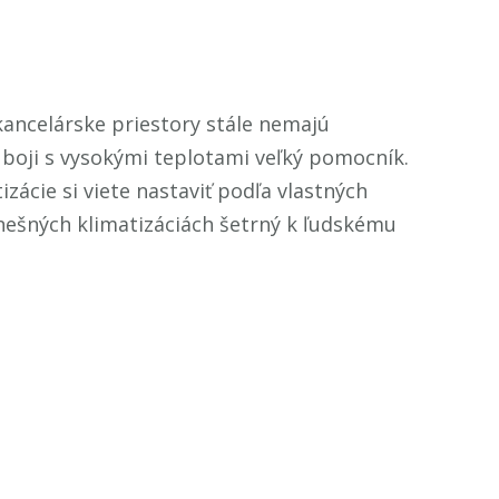
 kancelárske priestory stále nemajú
ri boji s vysokými teplotami veľký pomocník.
zácie si viete nastaviť podľa vlastných
dnešných klimatizáciách šetrný k ľudskému