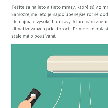
Tešíte sa na leto a tieto mrazy, ktoré sú v z
Samozrejme leto je najobľúbenejšie ročné obdo
Ide najmä o vysoké horúčavy, ktoré nám zneprí
klimatizovaných priestoroch. Prímorské oblasti
stále málo používaná.