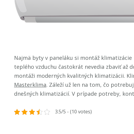
Najmä byty v paneláku si montáž klimatizácie 
teplého vzduchu častokrát nevedia zbaviť až d
montáži moderných kvalitných klimatizácii. Klim
Masterklima
. Záleží už len na tom, čo potrebu
dnešných klimatizácií. V prípade potreby, kon
3.5/5 - (10 votes)