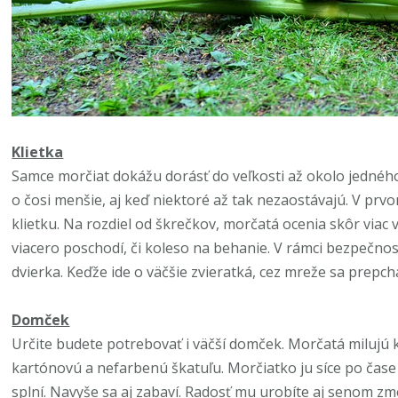
Klietka
Samce morčiat dokážu dorásť do veľkosti až okolo jedné
o čosi menšie, aj keď niektoré až tak nezaostávajú. V prvo
klietku. Na rozdiel od škrečkov, morčatá ocenia skôr viac 
viacero poschodí, či koleso na behanie. V rámci bezpečnos
dvierka. Keďže ide o väčšie zvieratká, cez mreže sa prepch
Domček
Určite budete potrebovať i väčší domček. Morčatá milujú 
kartónovú a nefarbenú škatuľu. Morčiatko ju síce po čase 
splní. Navyše sa aj zabaví. Radosť mu urobíte aj senom zm