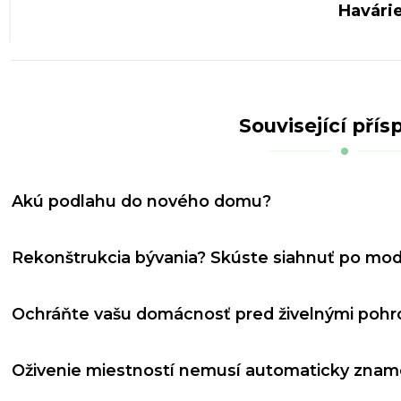
Havári
Související přís
Akú podlahu do nového domu?
Rekonštrukcia bývania? Skúste siahnuť po mod
Ochráňte vašu domácnosť pred živelnými poh
Oživenie miestností nemusí automaticky znam