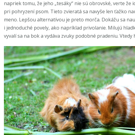
napriek tomu, že jeho „tesáky“ nie sú obrovské, verte že 
pri pohryzení psom. Tieto zvieratá sa navyše len ťažko na
meno. Lepšou alternatívou je preto morča. Dokážu sa nau
i jednoduché povely, ako napríklad privolanie. Milujú hladk
vyvalí sa na bok a vydáva zvuky podobné pradeniu. Vtedy