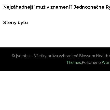
Najzáhadnejší muž v znamení? Jednoznačne R
Steny bytu
© Jsdmi.sk - Všetky práva vyhradené.
Blossom Health 
Themes
.Poháněno
Wor