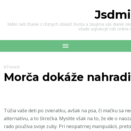
Jsdmi
Máte radi čítanie z rôznych oblastí života a zaujíma vás dianie o
všade uspokojiť náš online
BÝVANIE
Morča dokáže nahradi
Túžia vaše deti po zvieratku, avšak na psa, či mačku sa 
alternatívu, a to škrečka. Myslite však na to, že ide o nao
rado používa svoje zuby. Pri neopatrnej manipulácii, pret