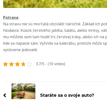
Potrava
Na stravu nie sú morčatá obzvlášť náročné. Základ ich p
hlodavce. Kúsok čerstvého jablka, šalátu, alebo mrkvy, váš
mu môžete sem tam hodiť trs čerstvej trávy, alebo ich na
kde sa napasie sám. Vyhnite sa kalerábu, pretože môže sp
vyslovene jedovaté.
3.7/5 - (10 votes)
Navigace
příspěvku
Staráte sa o svoje auto?