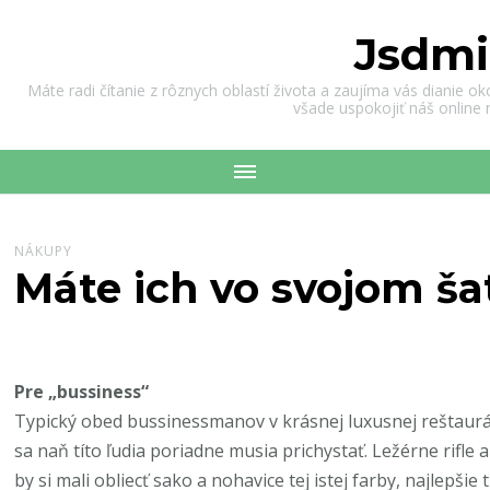
Jsdmi
Máte radi čítanie z rôznych oblastí života a zaujíma vás dianie o
všade uspokojiť náš online
NÁKUPY
Máte ich vo svojom ša
Pre „bussiness“
Typický obed bussinessmanov v krásnej luxusnej reštauráci
sa naň títo ľudia poriadne musia prichystať. Ležérne rifle
by si mali obliecť sako a nohavice tej istej farby, najlepši