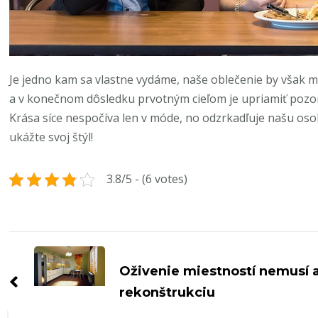
Je jedno kam sa vlastne vydáme, naše oblečenie by však
a v konečnom dôsledku prvotným cieľom je upriamiť poz
Krása síce nespočíva len v móde, no odzrkadľuje našu oso
ukážte svoj štýl!
3.8/5 - (6 votes)
Navigace
příspěvku
Oživenie miestností nemusí
rekonštrukciu