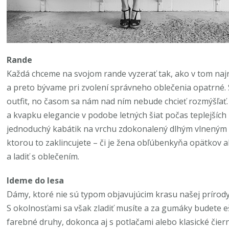
Rande
Každá chceme na svojom rande vyzerať tak, ako v tom najr
a preto bývame pri zvolení správneho oblečenia opatrné
outfit, no časom sa nám nad ním nebude chcieť rozmýšľať. 
a kvapku elegancie v podobe letných šiat počas teplejších
jednoduchý kabátik na vrchu zdokonalený dlhým vlneným š
ktorou to zaklincujete – či je žena obľúbenkyňa opätkov 
a ladiť s oblečením.
Ideme do lesa
Dámy, ktoré nie sú typom objavujúcim krasu našej prírod
S okolnosťami sa však zladiť musíte a za gumáky budete 
farebné druhy, dokonca aj s potlačami alebo klasické čierne