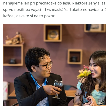
nenájdeme len pri prechádzke do lesa. Niektoré ženy si z
sprvu nosili iba vojaci – tzv. maskáče. Takéto nohavice, tr
každej, dávajte si na to pozor.