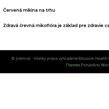
Červená mikina na trhu
Zdravá črevná mikoflóra je základ pre zdravie 
© Jsdmi.sk - Všetky práva vyhradené.
Blossom Health 
Themes
.Poháněno
Wor