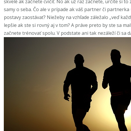
skvelé ak začnete cvičiť. No ak už raz začnete, určite si t
samy o seba. Čo ale v prípade ak váš partner či partnerka
postavy zaostávať? Niežeby na vzhľade záležalo „veď každý
lepšie ak ste si rovný aj v tom? A práve preto by ste sa mal
začnete trénovať spolu. V podstate ani tak nezáleží či sa 