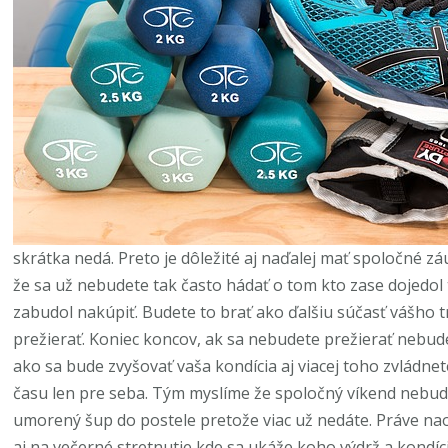
skrátka nedá. Preto je dôležité aj naďalej mať spoločné 
že sa už nebudete tak často hádať o tom kto zase dojedol 
zabudol nakúpiť. Budete to brať ako ďalšiu súčasť vášho 
prežierať. Koniec koncov, ak sa nebudete prežierať nebu
ako sa bude zvyšovať vaša kondícia aj viacej toho zvládnete
času len pre seba. Tým myslíme že spoločný víkend nebud
umorený šup do postele pretože viac už nedáte. Práve na
aj na večerné stretnutie kde sa ukáže koho výdrž a kondí