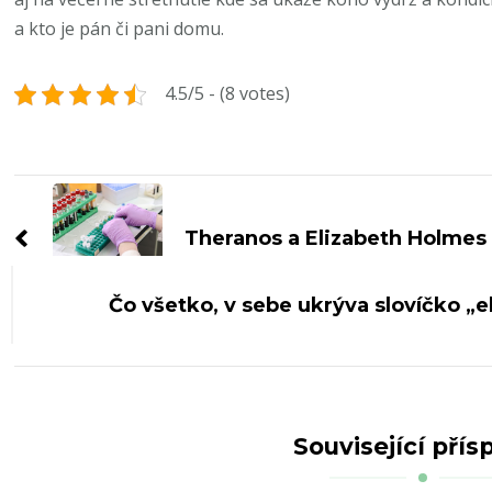
a kto je pán či pani domu.
4.5/5 - (8 votes)
Navigace
příspěvku
Theranos a Elizabeth Holmes
Čo všetko, v sebe ukrýva slovíčko „e
Související přís