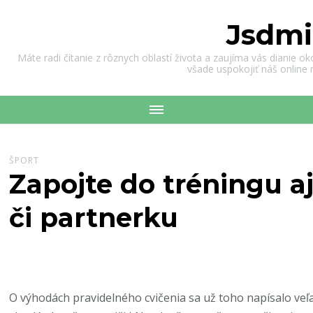
Jsdmi
Máte radi čítanie z rôznych oblastí života a zaujíma vás dianie o
všade uspokojiť náš online
ŠPORT
Zapojte do tréningu a
či partnerku
O výhodách pravidelného cvičenia sa už toho napísalo veľ