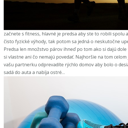
začnete s fitness, hlavné je predsa aby ste to robili spolu 
čisto fyzické výhody, tak potom sa jedná o neskutočne upe
Predsa len množstvo párov ihneď po tom ako si dajú dole 
si vlastne ani čo nemajú povedať. Najhoršie na tom celom j
vašu partnerku odprevadíte rýchlo domov aby bolo o desiat
sadá do auta a nabíja ostré…