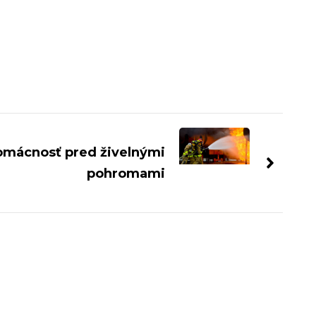
omácnosť pred živelnými
pohromami