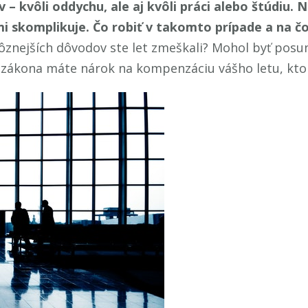
– kvôli oddychu, ale aj kvôli práci alebo štúdiu. 
mi skomplikuje. Čo robiť v takomto prípade a na 
rôznejších dôvodov ste let zmeškali? Mohol byť posu
zo zákona máte nárok na kompenzáciu vášho letu, kto