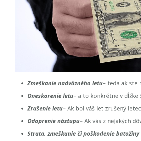
Zmeškanie nadväzného letu
– teda ak ste 
Oneskorenie letu
– a to konkrétne v dĺžke 
Zrušenie letu
– Ak bol váš let zrušený let
Odoprenie nástupu
– Ak vás z nejakých dô
Strata, zmeškanie či poškodenie batožiny