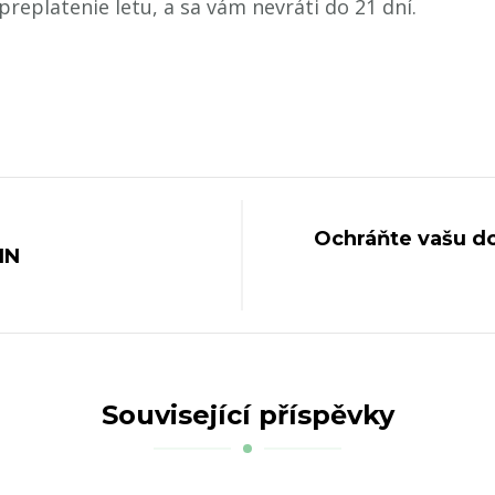
replatenie letu, a sa vám nevráti do 21 dní.
Ochráňte vašu d
IN
Související příspěvky