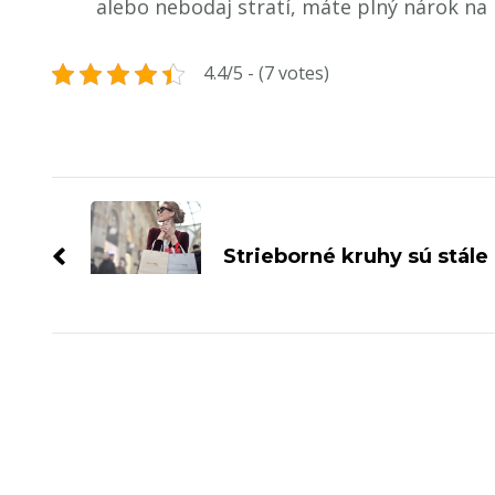
alebo nebodaj stratí, máte plný nárok na p
4.4/5 - (7 votes)
Navigace
příspěvku
Strieborné kruhy sú stále 