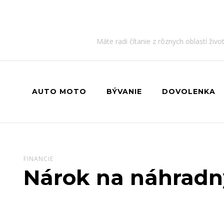
Máte radi čítanie z rôznych oblastí živ
AUTO MOTO
BÝVANIE
DOVOLENKA
FINANCIE
Nárok na náhradný