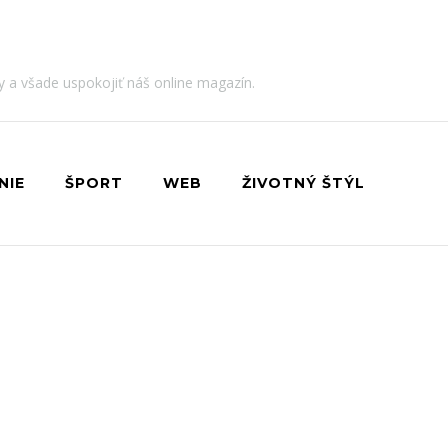
dy a všade uspokojiť náš online magazín.
NIE
ŠPORT
WEB
ŽIVOTNÝ ŠTÝL