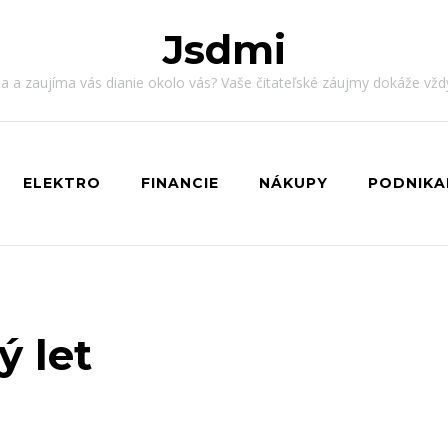
Jsdmi
ota a zaujíma vás dianie okolo vás? Vaše čitateľské záujmy dokáže vž
ELEKTRO
FINANCIE
NÁKUPY
PODNIKA
 let