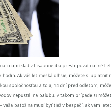
mali napríklad v Lisabone iba prestupovať na iné liet
3 hodín. Ak váš let mešká dlhšie, môžete si uplatniť 
eckou spoločnosťou a to aj 14 dní pred odletom, môžet
vodov nepustili na palubu, v takom prípade si môžet
– vaša batožina musí byť tiež v bezpečí, ak vám let